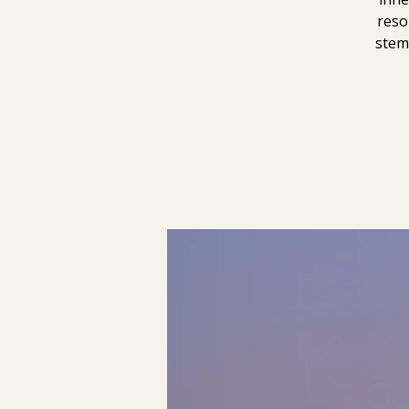
reso
stemv