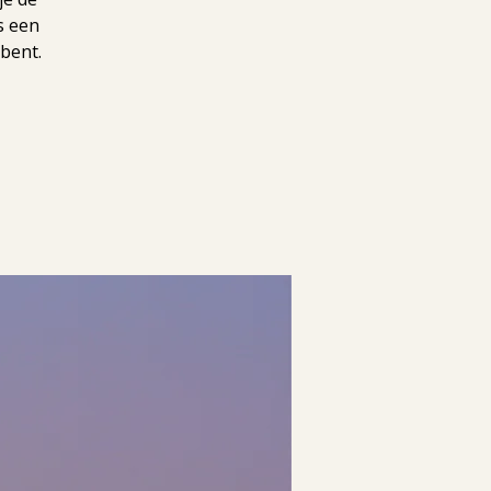
s een
 bent.