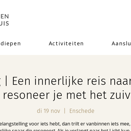
rdiepen
Activiteiten
Aanslu
| Een innerlijke reis naar
 resoneer je met het zuiv
di 19 nov
  |  
Enschede
belangstelling voor iets hebt, dan trilt er vanbinnen iets mee,
rlijke snaar die resoneert. Als je verlangt naar het Licht kun 