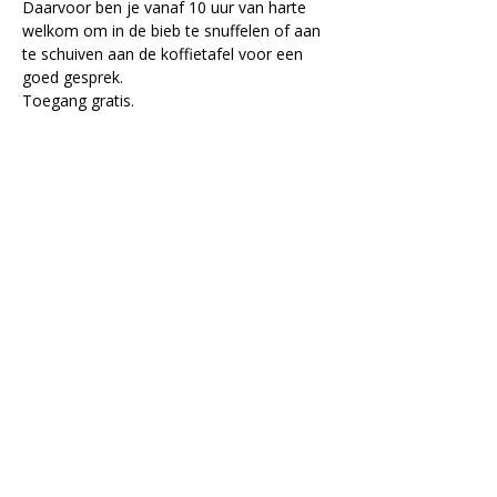
Daarvoor ben je vanaf 10 uur van harte 
welkom om in de bieb te snuffelen of aan 
te schuiven aan de koffietafel voor een 
goed gesprek.
Toegang gratis.
Lectorium Rosicrucianum
Bakenessergracht 11
2011 JS Haarlem
T
(023) 532 38 50
info@rozenkruis.nl
Over ons
Over het Rozenkruis
Onze locaties