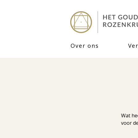
Over ons
Ve
Wat hee
voor d