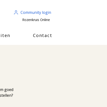
Community login
Rozenkruis Online
iten
Contact
e
rom goed
tellen?