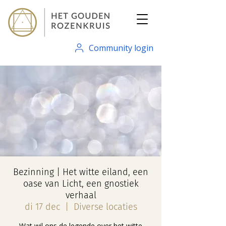
Community login
Bezinning | Het witte eiland, een
oase van Licht, een gnostiek
verhaal
di 17 dec
  |  
Diverse locaties
Wat wil ons de legende over het witte