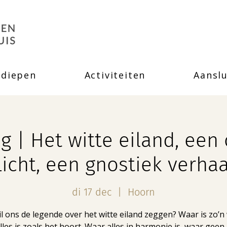
rdiepen
Activiteiten
Aanslu
g | Het witte eiland, een
Licht, een gnostiek verhaa
di 17 dec
  |  
Hoorn
l ons de legende over het witte eiland zeggen? Waar is zo’n
lles is zoals het hoort. Waar alles in harmonie is, waar geen