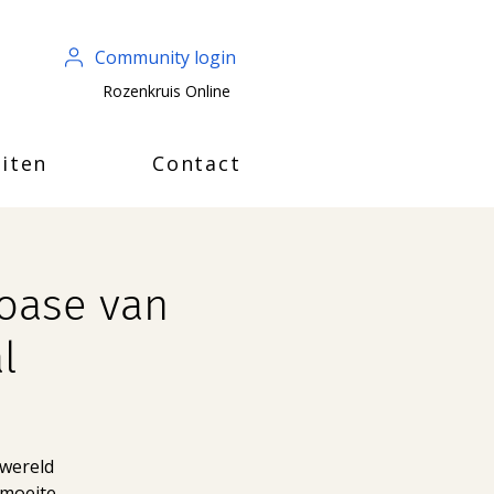
Community login
Rozenkruis Online
iten
Contact
 oase van
l
 wereld
 moeite