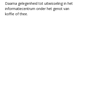
Daarna gelegenheid tot uitwisseling in het 
informatiecentrum onder het genot van 
koffie of thee.
Lectorium Rosicrucianum
Bakenessergracht 11
2011 JS Haarlem
T
(023) 532 38 50
info@rozenkruis.nl
Over ons
Over het Rozenkruis
Onze locaties
Onze nieuwsbrief
Doneren