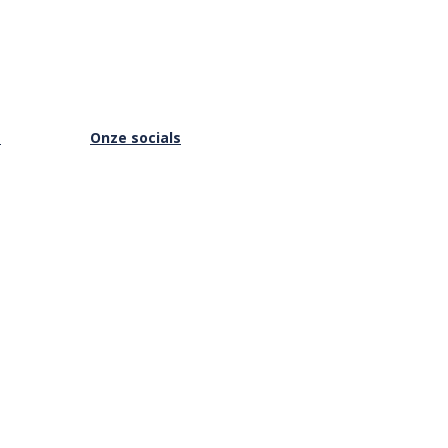
s
Onze socials
Facebook
Instagram
Youtube
is Online
Vimeo