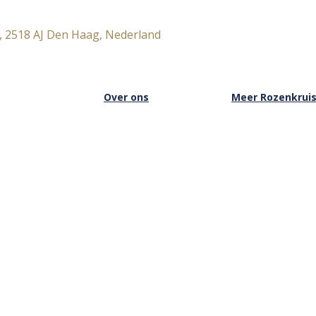
, 2518 AJ Den Haag, Nederland
Over ons
Meer Rozenkrui
Over het Rozenkruis
Onze boekwinkel
Onze locaties
Onze basisschool
Onze nieuwsbrief
Onze Stichting
Doneren
Inloggen Rozenkru