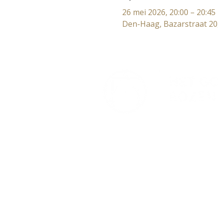
26 mei 2026, 20:00 – 20:45
Den-Haag, Bazarstraat 20
Lectorium Rosicrucianum
Bakenessergracht 11
2011 JS Haarlem
T (023) 532 38 50
info@rozenkruis.nl