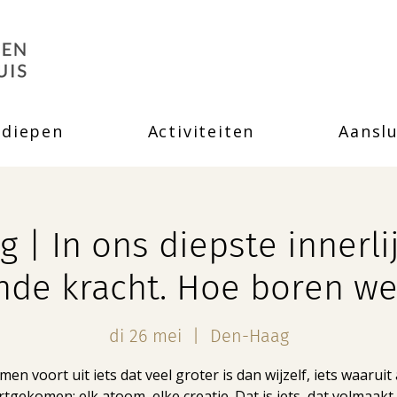
rdiepen
Activiteiten
Aanslu
g | In ons diepste innerlij
de kracht. Hoe boren we
di 26 mei
  |  
Den-Haag
men voort uit iets dat veel groter is dan wijzelf, iets waaruit a
tgekomen: elk atoom, elke creatie. Dat is iets, dat volmaakt 