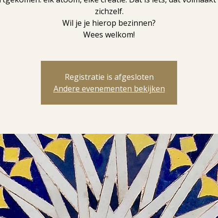
zichzelf.
Wil je je hierop bezinnen?
Wees welkom!
Registratie is afgesloten
Andere evenementen bekijken