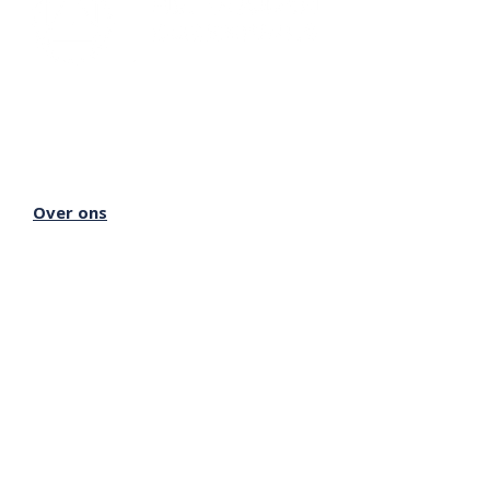
Lectorium Rosicrucianum
Bakenessergracht 11
2011 JS Haarlem
T
(023) 532 38 50
info@rozenkruis.nl
Over ons
Over het Rozenkruis
Onze locaties
Onze nieuwsbrief
Doneren
Meer Rozenkruis
Onze boekwinkel
Onze basisschool
Onze Stichting
Inloggen Rozenkruis Online