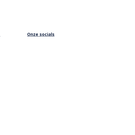
s
Onze socials
Facebook
Instagram
Youtube
is Online
Vimeo
Privacybeleid
|
Cookies
|
ANBI