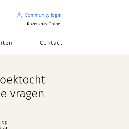
Community login
Rozenkruis Online
iten
Contact
zoektocht
e vragen
n op
t of