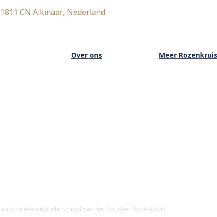
 1811 CN Alkmaar, Nederland
Over ons
Meer Rozenkrui
Over het Rozenkruis
Onze boekwinkel
Onze locaties
Onze basisschool
Onze nieuwsbrief
Onze Stichting
Doneren
Inloggen Rozenkru
ianum - Internationale School van het Gouden Rozenkruis