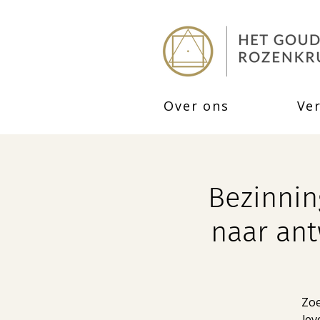
Over ons
Ve
Bezinnin
naar an
Zoe
lev