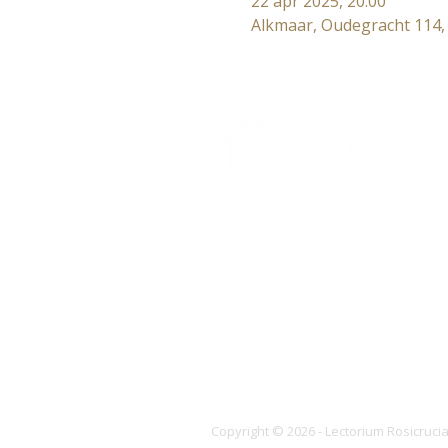
22 apr 2025, 20:00
Alkmaar, Oudegracht 114,
Lectorium Rosicrucianum
Bakenessergracht 11
2011 JS Haarlem
T (023) 532 38 50
info@rozenkruis.nl
Copyright © 2026 - Lectorium Rosicruc