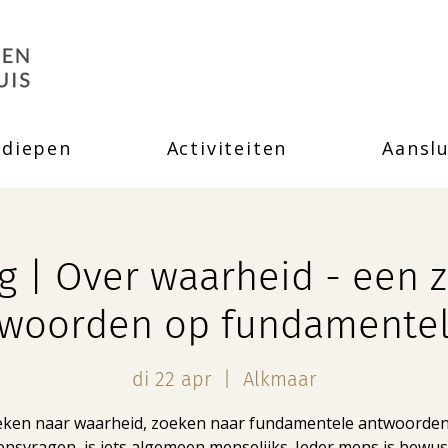
rdiepen
Activiteiten
Aanslu
g | Over waarheid - een 
twoorden op fundamentel
di 22 apr
  |  
Alkmaar
ken naar waarheid, zoeken naar fundamentele antwoorde
ensvragen, is iets algemeen menselijks. Ieder mens is bewus