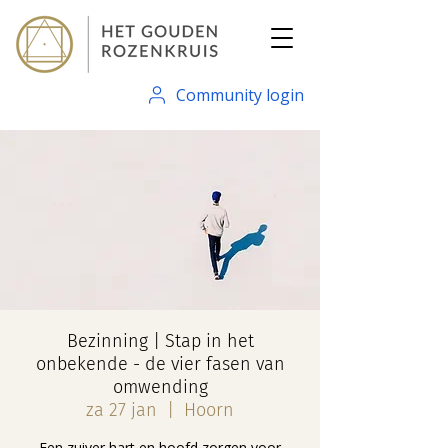
Community login
Bezinning | Stap in het
onbekende - de vier fasen van
omwending
za 27 jan
  |  
Hoorn
Een zuiver hart en hoofd zorgen voor