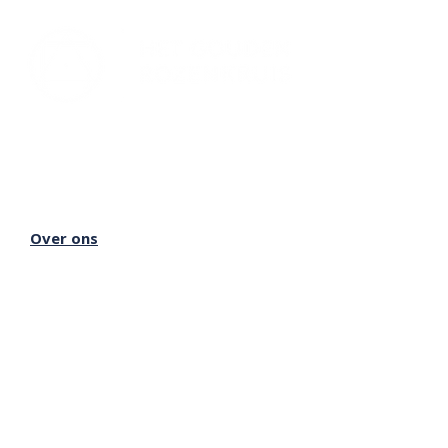
Lectorium Rosicrucianum
Bakenessergracht 11
2011 JS Haarlem
T
(023) 532 38 50
info@rozenkruis.nl
Over ons
Over het Rozenkruis
Onze locaties
Onze nieuwsbrief
Doneren
Meer Rozenkruis
Onze boekwinkel
Onze basisschool