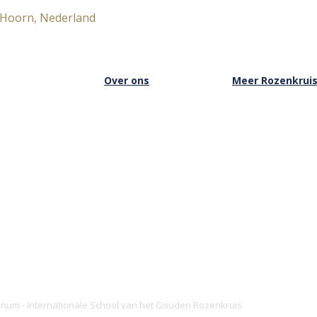
 Hoorn, Nederland
Over ons
Meer Rozenkrui
Over het Rozenkruis
Onze boekwinkel
Onze locaties
Onze basisschool
Onze nieuwsbrief
Onze Stichting
Doneren
Inloggen Rozenkru
ianum - Internationale School van het Gouden Rozenkruis