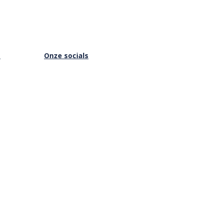
s
Onze socials
Facebook
Instagram
Youtube
is Online
Vimeo
Privacybeleid
|
Cookies
|
ANBI