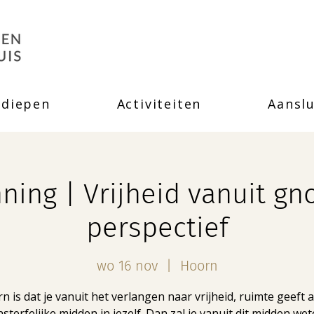
rdiepen
Activiteiten
Aanslu
ning | Vrijheid vanuit gn
perspectief
wo 16 nov
  |  
Hoorn
n is dat je vanuit het verlangen naar vrijheid, ruimte geeft 
sterfelijke midden in jezelf. Dan zal je vanuit dit midden we