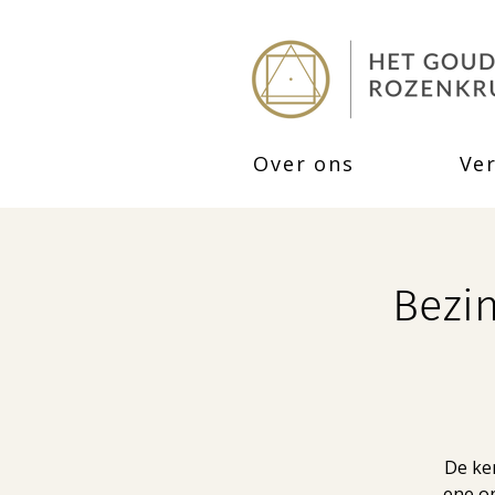
Over ons
Ve
Bezin
De ker
ene on