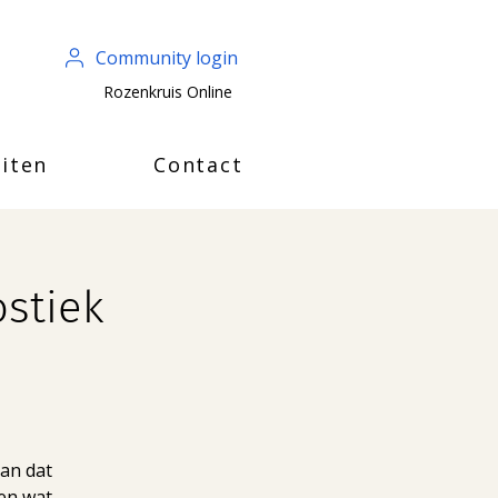
Community login
Rozenkruis Online
iten
Contact
ostiek
aan dat
ten wat