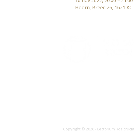
16 nov 2022, 20:00 – 21:00
Hoorn, Breed 26, 1621 KC
Lectorium Rosicrucianum
Bakenessergracht 11
2011 JS Haarlem
T (023) 532 38 50
info@rozenkruis.nl
Copyright © 2026 - Lectorium Rosicruc