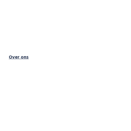
Lectorium Rosicrucianum
Bakenessergracht 11
2011 JS Haarlem
T
(023) 532 38 50
info@rozenkruis.nl
Over ons
Over het Rozenkruis
Onze locaties
Onze nieuwsbrief
Doneren
Meer Rozenkruis
Onze boekwinkel
Onze basisschool
Onze Stichting
Inloggen Rozenkruis Online