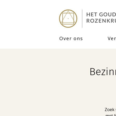
Over ons
Ve
Bezin
Zoek s
met l