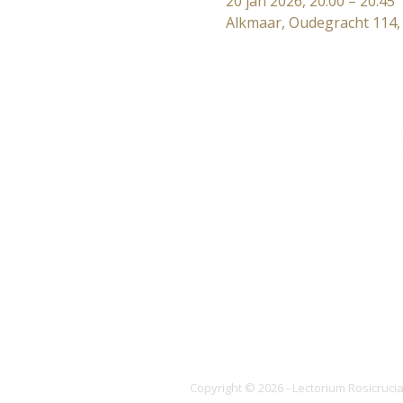
20 jan 2026, 20:00 – 20:45
Alkmaar, Oudegracht 114,
Lectorium Rosicrucianum
Bakenessergracht 11
2011 JS Haarlem
T (023) 532 38 50
info@rozenkruis.nl
Copyright © 2026 - Lectorium Rosicruc