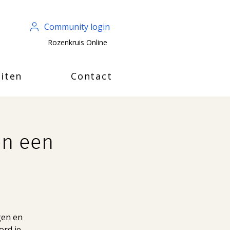
Community login
Rozenkruis Online
iten
Contact
en een
ogen en
ord je