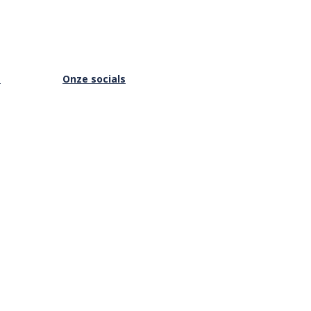
s
Onze socials
Facebook
Instagram
Youtube
is Online
Vimeo
Privacybeleid
|
Cookies
|
ANBI