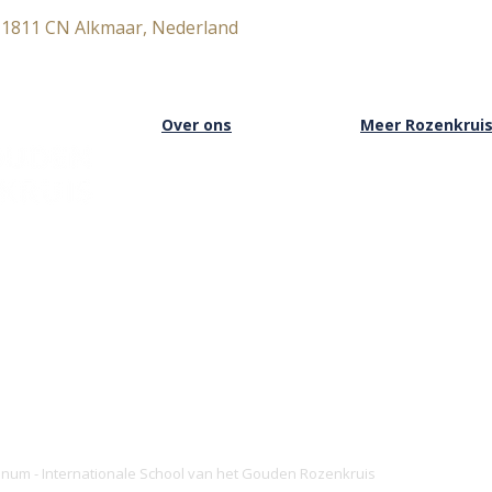
 1811 CN Alkmaar, Nederland
Over ons
Meer Rozenkrui
Over het Rozenkruis
Onze boekwinkel
Onze locaties
Onze basisschool
Onze nieuwsbrief
Onze Stichting
Doneren
Inloggen Rozenkru
ianum - Internationale School van het Gouden Rozenkruis