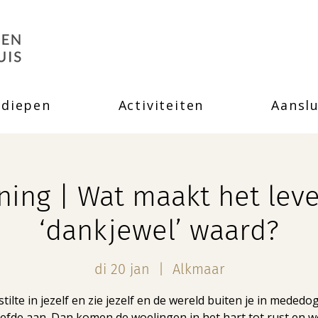
rdiepen
Activiteiten
Aanslu
ning | Wat maakt het lev
‘dankjewel’ waard?
di 20 jan
  |  
Alkmaar
tilte in jezelf en zie jezelf en de wereld buiten je in meded
iefde aan. Dan komen de woelingen in het hart tot rust en w