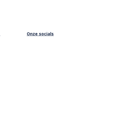
s
Onze socials
Facebook
Instagram
Youtube
is Online
Vimeo
Privacybeleid
|
Cookies
|
ANBI