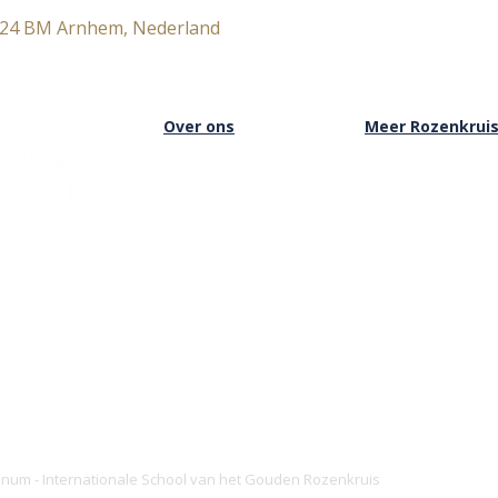
824 BM Arnhem, Nederland
Over ons
Meer Rozenkrui
Over het Rozenkruis
Onze boekwinkel
Onze locaties
Onze basisschool
Onze nieuwsbrief
Onze Stichting
Doneren
Inloggen Rozenkru
ianum - Internationale School van het Gouden Rozenkruis