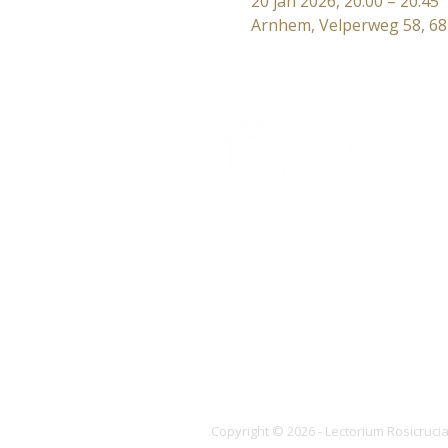
20 jan 2026, 20:00 – 20:45
Arnhem, Velperweg 58, 6
Lectorium Rosicrucianum
Bakenessergracht 11
2011 JS Haarlem
T (023) 532 38 50
info@rozenkruis.nl
Copyright © 2026 - Lectorium Rosicruc