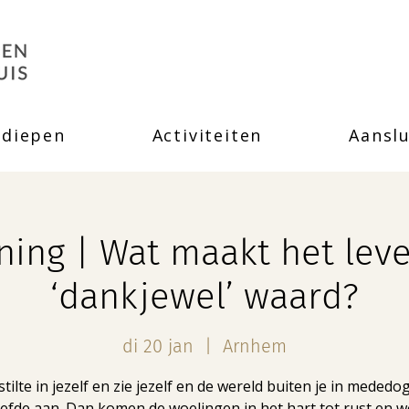
rdiepen
Activiteiten
Aanslu
ning | Wat maakt het lev
‘dankjewel’ waard?
di 20 jan
  |  
Arnhem
tilte in jezelf en zie jezelf en de wereld buiten je in meded
iefde aan. Dan komen de woelingen in het hart tot rust en w