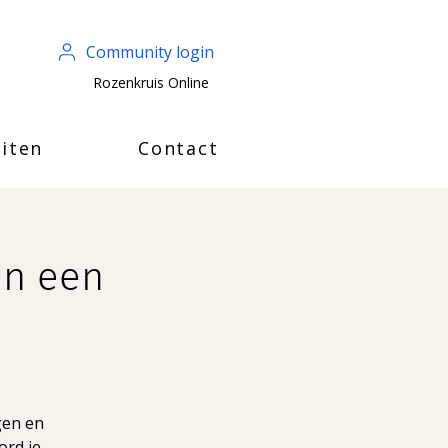
Community login
Rozenkruis Online
iten
Contact
en een
ogen en
ord je