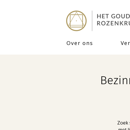
Over ons
Ve
Bezin
Zoek s
met l