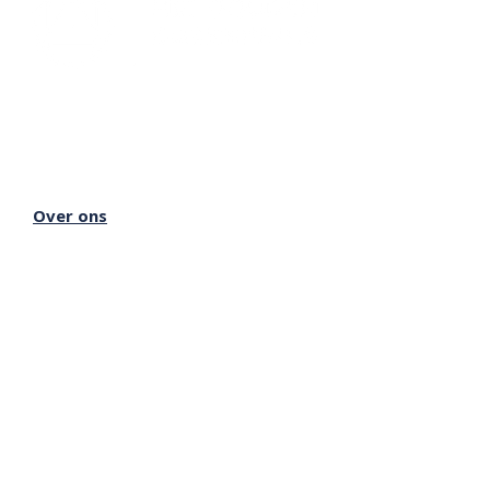
Lectorium Rosicrucianum
Bakenessergracht 11
2011 JS Haarlem
T
(023) 532 38 50
info@rozenkruis.nl
Over ons
Over het Rozenkruis
Onze locaties
Onze nieuwsbrief
Doneren
Meer Rozenkruis
Onze boekwinkel
Onze basisschool
Onze Stichting
Inloggen Rozenkruis Online