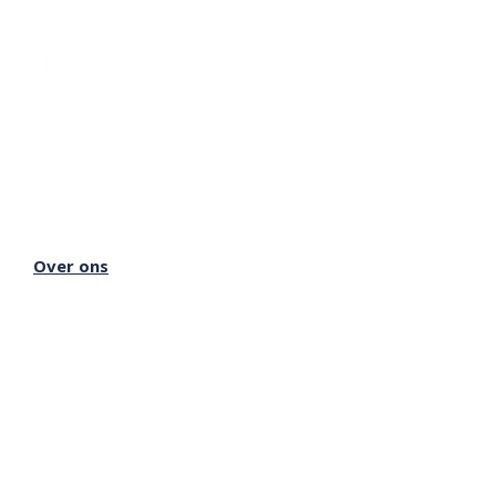
Lectorium Rosicrucianum
Bakenessergracht 11
2011 JS Haarlem
T
(023) 532 38 50
info@rozenkruis.nl
Over ons
Over het Rozenkruis
Onze locaties
Onze nieuwsbrief
Doneren
Meer Rozenkruis
Onze boekwinkel
Onze basisschool