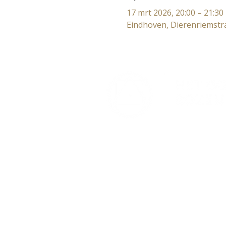
17 mrt 2026, 20:00 – 21:30
Eindhoven, Dierenriemstr
Lectorium Rosicrucianum
Bakenessergracht 11
2011 JS Haarlem
T (023) 532 38 50
info@rozenkruis.nl