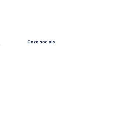
s
Onze socials
Facebook
Instagram
Youtube
is Online
Vimeo