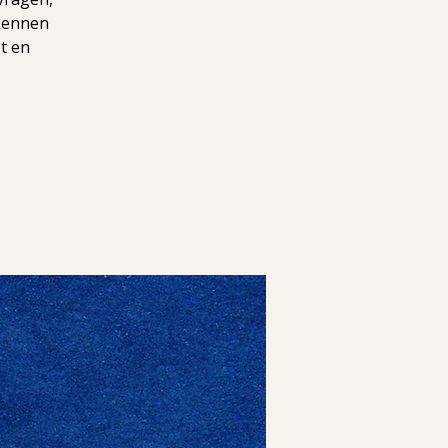
rkennen
t en