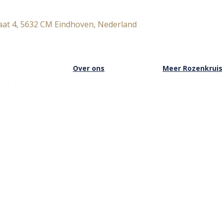
aat 4, 5632 CM Eindhoven, Nederland
Over ons
Meer Rozenkrui
Over het Rozenkruis
Onze boekwinkel
Onze locaties
Onze basisschool
Onze nieuwsbrief
Onze Stichting
Doneren
Inloggen Rozenkru