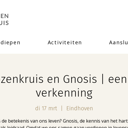
rdiepen
Activiteiten
Aanslu
zenkruis en Gnosis | een 
verkenning
di 17 mrt
  |  
Eindhoven
s de betekenis van ons leven? Gnosis, de kennis van het hart,
j als leidraad. Omdat we ons samen gaan verdiepen in levens