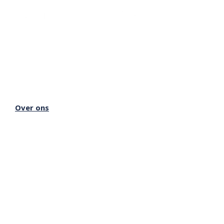
Lectorium Rosicrucianum
Bakenessergracht 11
2011 JS Haarlem
T
(023) 532 38 50
info@rozenkruis.nl
Over ons
Over het Rozenkruis
Onze locaties
Onze nieuwsbrief
Doneren
Meer Rozenkruis
Onze boekwinkel
Onze basisschool
Onze Stichting