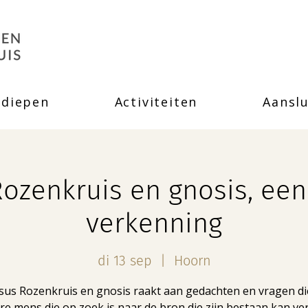
rdiepen
Activiteiten
Aanslu
Rozenkruis en gnosis, een 
verkenning
di 13 sep
  |  
Hoorn
sus Rozenkruis en gnosis ​raakt aan gedachten en vragen di
ere mens die op zoek is naar de bron die zijn bestaan kan ve