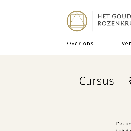
Over ons
Ve
Cursus | 
De cur
bij ied