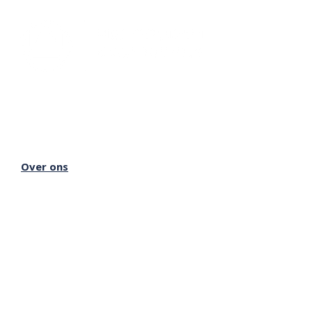
Lectorium Rosicrucianum
Bakenessergracht 11
2011 JS Haarlem
T
(023) 532 38 50
info@rozenkruis.nl
Over ons
Over het Rozenkruis
Onze locaties
Onze nieuwsbrief
Doneren
Meer Rozenkruis
Onze boekwinkel
Onze basisschool