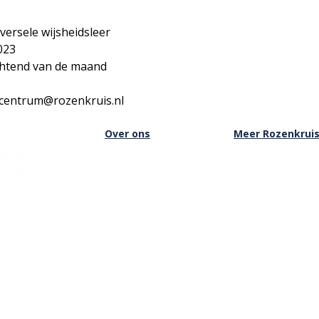
versele wijsheidsleer
023
chtend van de maand
ecentrum@rozenkruis.nl
Over ons
Meer Rozenkrui
Over het Rozenkruis
Onze boekwinkel
Onze locaties
Onze basisschool
Onze nieuwsbrief
Onze Stichting
Doneren
Inloggen Rozenkru