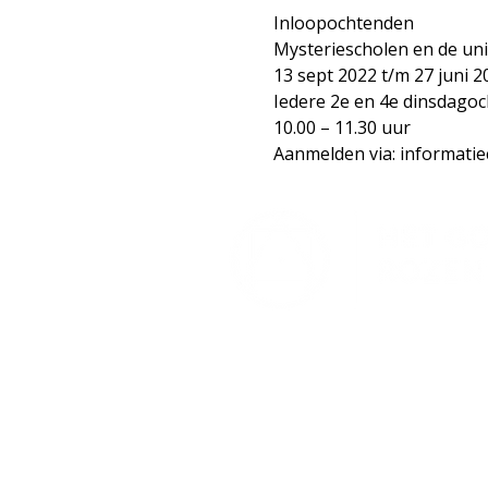
Inloopochtenden
Mysteriescholen en de uni
13 sept 2022 t/m 27 juni 2
Iedere 2e en 4e dinsdago
10.00 – 11.30 uur
Aanmelden via: informati
Lectorium Rosicrucianum
Bakenessergracht 11
2011 JS Haarlem
T (023) 532 38 50
info@rozenkruis.nl