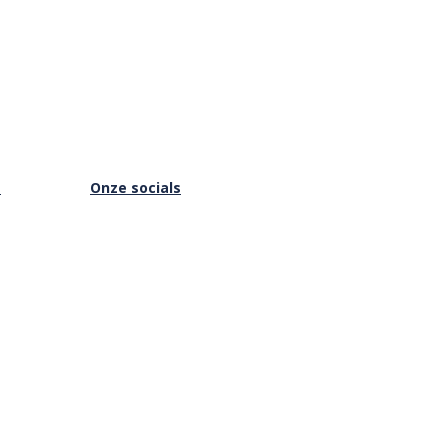
s
Onze socials
Facebook
Instagram
Youtube
is Online
Vimeo