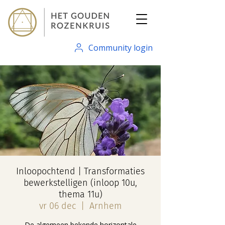
Community login
Inloopochtend | Transformaties
bewerkstelligen (inloop 10u,
thema 11u)
vr 06 dec
  |  
Arnhem
De algemeen bekende horizontale