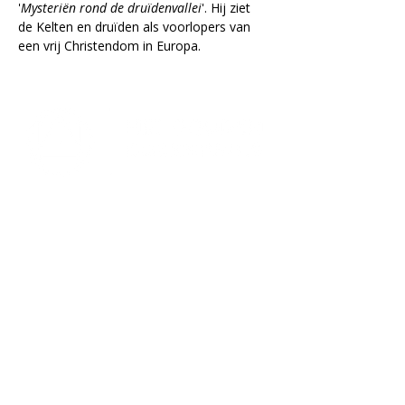
'
Mysteriën rond de druïdenvallei
'. Hij ziet 
de Kelten en druïden als voorlopers van 
een vrij Christendom in Europa.
Lectorium Rosicrucianum
Bakenessergracht 11
2011 JS Haarlem
T
(023) 532 38 50
info@rozenkruis.nl
Over ons
Over het Rozenkruis
Onze locaties
Onze nieuwsbrief
Doneren