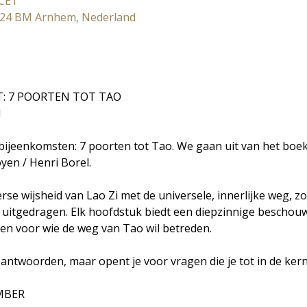
 CET
824 BM Arnhem, Nederland
T: 7 POORTEN TOT TAO
N
e-bijeenkomsten: 7 poorten tot Tao. We gaan uit van het boe
yen / Henri Borel. 
rse wijsheid van Lao Zi met de universele, innerlijke weg, zo
itgedragen. Elk hoofdstuk biedt een diepzinnige beschouwi
en voor wie de weg van Tao wil betreden. 
t antwoorden, maar opent je voor vragen die je tot in de ker
MBER