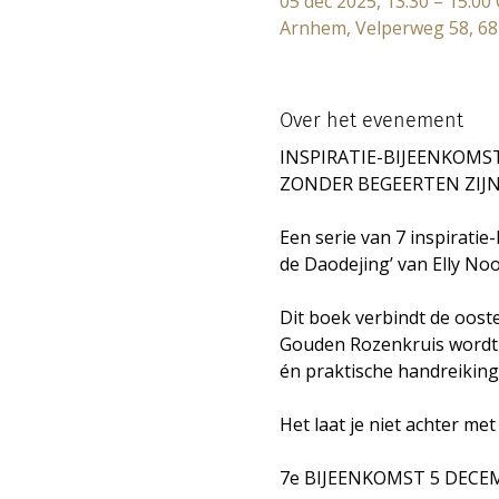
05 dec 2025, 13:30 – 15:00
Arnhem, Velperweg 58, 6
Over het evenement
INSPIRATIE-BIJEENKOMS
ZONDER BEGEERTEN ZIJ
Een serie van 7 inspirati
de Daodejing’ van Elly Noo
Dit boek verbindt de ooste
Gouden Rozenkruis wordt u
én praktische handreiking
Het laat je niet achter me
7e BIJEENKOMST 5 DECE