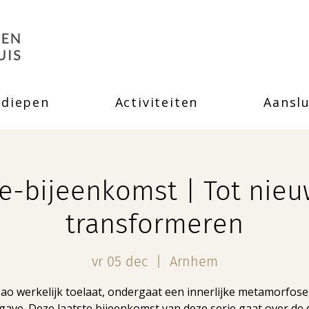
rdiepen
Activiteiten
Aanslu
ie-bijeenkomst | Tot ni
transformeren
vr 05 dec
  |  
Arnhem
ao werkelijk toelaat, ondergaat een innerlijke metamorfose
gave. Deze laatste bijeenkomst van deze serie gaat over de 