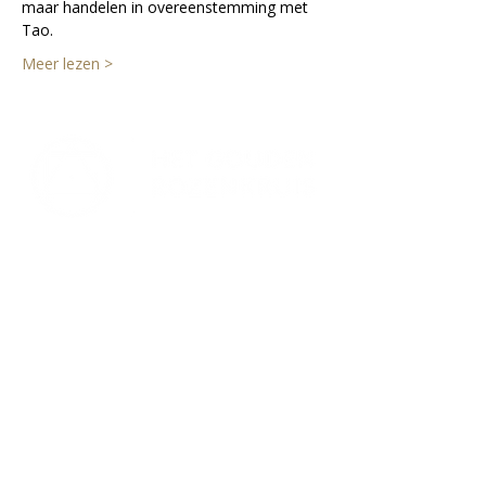
maar handelen in overeenstemming met 
Tao.
Meer lezen >
Lectorium Rosicrucianum
Bakenessergracht 11
2011 JS Haarlem
T
(023) 532 38 50
info@rozenkruis.nl
Over ons
Over het Rozenkruis
Onze locaties
Onze nieuwsbrief
Doneren