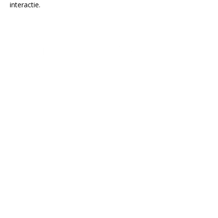
interactie.
Lectorium Rosicrucianum
Bakenessergracht 11
2011 JS Haarlem
T
(023) 532 38 50
info@rozenkruis.nl
Over ons
Over het Rozenkruis
Onze locaties
Onze nieuwsbrief
Doneren
Meer Rozenkruis