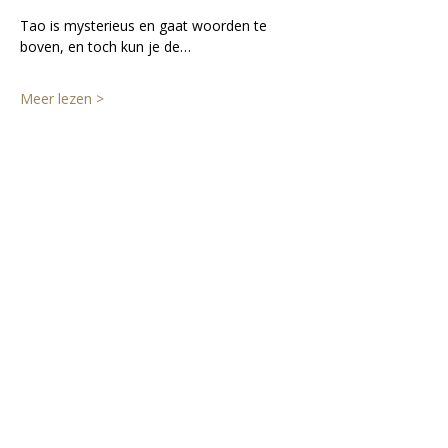
Tao is mysterieus en gaat woorden te 
boven, en toch kun je de…
Meer lezen >
Lectorium Rosicrucianum
Bakenessergracht 11
2011 JS Haarlem
T
(023) 532 38 50
info@rozenkruis.nl
Over ons
Over het Rozenkruis
Onze locaties