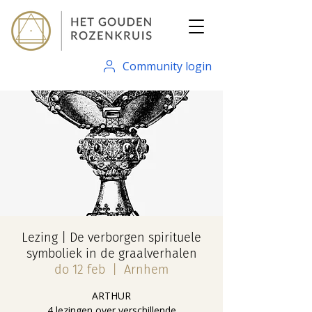
Community login
Lezing | De verborgen spirituele
symboliek in de graalverhalen
do 12 feb
  |  
Arnhem
ARTHUR
4 lezingen over verschillende