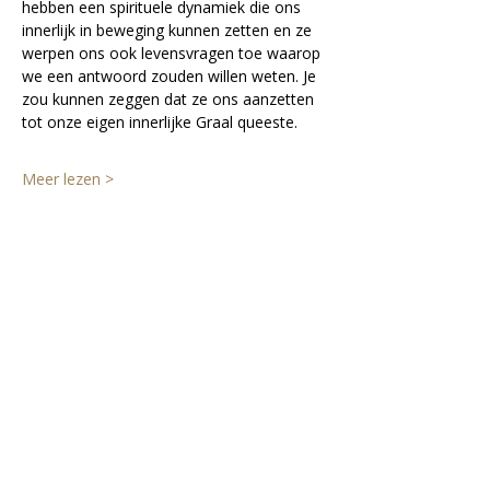
hebben een spirituele dynamiek die ons 
innerlijk in beweging kunnen zetten en ze 
werpen ons ook levensvragen toe waarop 
we een antwoord zouden willen weten. Je 
zou kunnen zeggen dat ze ons aanzetten 
tot onze eigen innerlijke Graal queeste.
Meer lezen >
Lectorium Rosicrucianum
Bakenessergracht 11
2011 JS Haarlem
T
(023) 532 38 50
info@rozenkruis.nl
Over ons