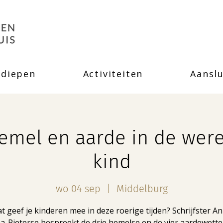
rdiepen
Activiteiten
Aanslu
Hemel en aarde in de were
kind
wo 04 sep
  |  
Middelburg
t geef je kinderen mee in deze roerige tijden? Schrijfster An
-Pieterse bespreekt de drie hemelse en de vier aardewetten