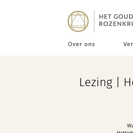
Over ons
Ve
Lezing | 
Wa
Hettema