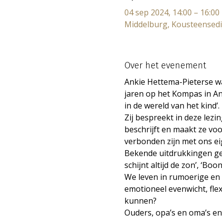
04 sep 2024, 14:00 – 16:00
Middelburg, Kousteensedij
Over het evenement
Ankie Hettema-Pieterse w
jaren op het Kompas in An
in de wereld van het kind’. 
Zij bespreekt in deze lezi
beschrijft en maakt ze vo
verbonden zijn met ons eig
Bekende uitdrukkingen get
schijnt altijd de zon’, ‘Boo
We leven in rumoerige en o
emotioneel evenwicht, flexi
kunnen? 
Ouders, opa’s en oma’s en