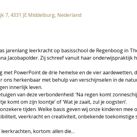
k 7, 4331 JE Middelburg, Nederland
as jarenlang leerkracht op basisschool de Regenboog in Th
na Jacobapolder. Zij schreef vanuit haar onderwijspraktijk 
ng met PowerPoint de drie hemelse en de vier aardewetten, die
or ons herkenbaar met behulp van verschijnselen in de natuu
en innerlijk leven. 
uigen van deze verbondenheid: ‘Na regen komt zonneschijn’
ntje komt om zijn loontje’ of ‘Wat je zaait, zul je oogsten’. 
nzekere tijden. Welke basis geven wij onze kinderen mee opd
biliteit, veerkracht en creativiteit, onbekende toekomstige s
 leerkrachten, kortom: allen die…