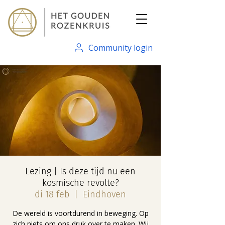
Community login
Lezing | Is deze tijd nu een
kosmische revolte?
di 18 feb
  |  
Eindhoven
De wereld is voortdurend in beweging. Op
zich niets om ons druk over te maken. Wij