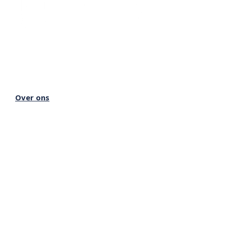
Lectorium Rosicrucianum
Bakenessergracht 11
2011 JS Haarlem
T
(023) 532 38 50
info@rozenkruis.nl
Over ons
Over het Rozenkruis
Onze locaties
Onze nieuwsbrief
Doneren
Meer Rozenkruis
Onze boekwinkel
Onze basisschool
Onze Stichting
Inloggen Rozenkruis Online