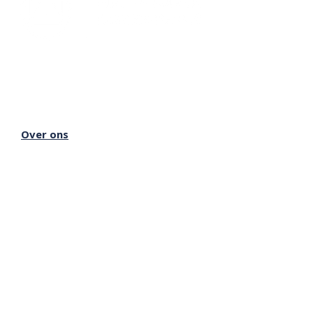
Lectorium Rosicrucianum
Bakenessergracht 11
2011 JS Haarlem
T
(023) 532 38 50
info@rozenkruis.nl
Over ons
Over het Rozenkruis
Onze locaties
Onze nieuwsbrief
Doneren
Meer Rozenkruis
Onze boekwinkel
Onze basisschool
Onze Stichting
Inloggen Rozenkruis Online