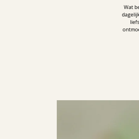
Wat be
dagelij
lie
ontmoe