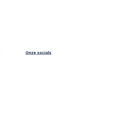
s
Onze socials
Facebook
Instagram
Youtube
is Online
Vimeo