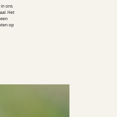
 in ons
aal. Het
 een
oten op