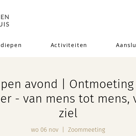
rdiepen
Activiteiten
Aanslu
open avond | Ontmoeting
er - van mens tot mens, v
ziel
wo 06 nov
  |  
Zoommeeting