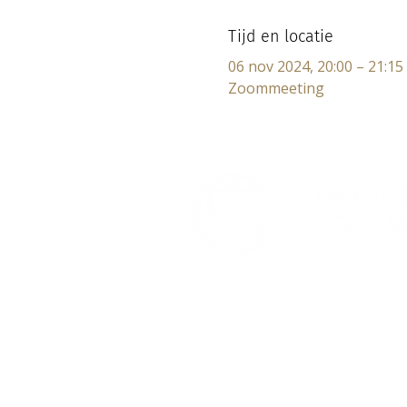
Tijd en locatie
06 nov 2024, 20:00 – 21:15
Zoommeeting
Lectorium Rosicrucianum
Bakenessergracht 11
2011 JS Haarlem
T (023) 532 38 50
info@rozenkruis.nl