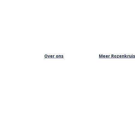
Over ons
Meer Rozenkrui
Over het Rozenkruis
Onze boekwinkel
Onze locaties
Onze basisschool
Onze nieuwsbrief
Onze Stichting
Doneren
Inloggen Rozenkru