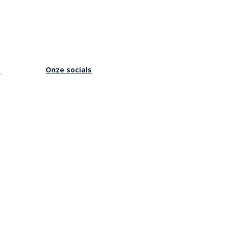
s
Onze socials
Facebook
Instagram
Youtube
is Online
Vimeo