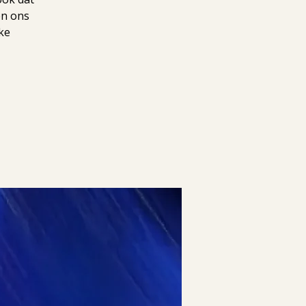
en ons
ke