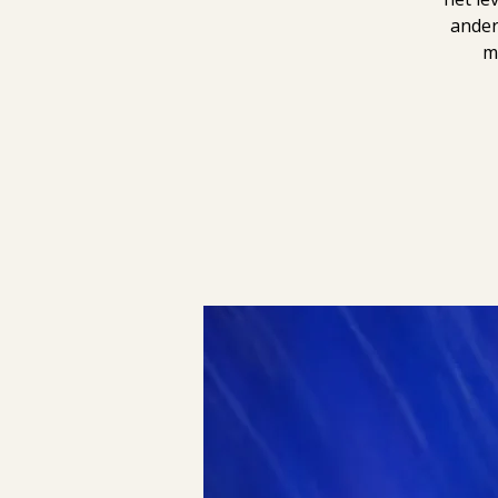
ander
m