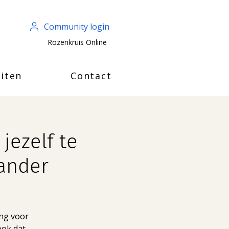
Community login
Rozenkruis Online
iten
Contact
jezelf te
 ander
ing voor
ook dat