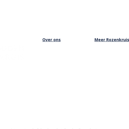
Over ons
Meer Rozenkrui
Over het Rozenkruis
Onze boekwinkel
Onze locaties
Onze basisschool
Onze nieuwsbrief
Onze Stichting
Doneren
Inloggen Rozenkru