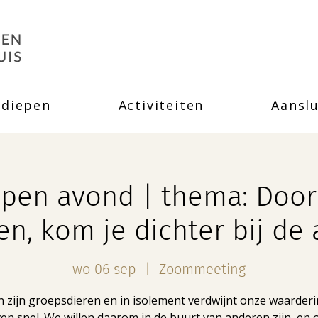
rdiepen
Activiteiten
Aanslu
pen avond | thema: Door 
n, kom je dichter bij de
wo 06 sep
  |  
Zoommeeting
zijn groepsdieren en in isolement verdwijnt onze waarder
ven snel. We willen daarom in de buurt van anderen zijn, en 