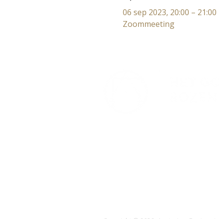
06 sep 2023, 20:00 – 21:00
Zoommeeting
Lectorium Rosicrucianum
Bakenessergracht 11
2011 JS Haarlem
T (023) 532 38 50
info@rozenkruis.nl