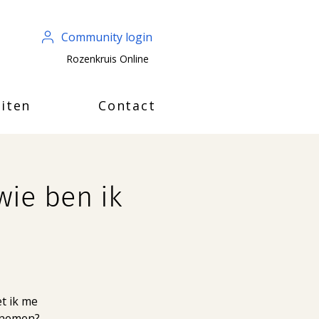
Community login
Rozenkruis Online
iten
Contact
wie ben ik
et ik me
lnemen?