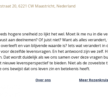
straat 20, 6221 CW Maastricht, Nederland
eeds hogere snelheid zo lijkt het wel. Moet ik me nu in die v
t aan deelnemen? Of juist niet? Want als alles verandert, w
ijd overleeft en van blijvende waarde is? Iets wat verandert in
n voor dezelfde levensvragen. En het antwoord zijn we zelf. H
. Dat wordt duidelijk als we ons samen over deze vragen bu
nieuwe levensperspectief te bieden. Niet als de zoveelste t
 ons bewijst dat ons leven zin en betekenis heeft.
Over ons
Meer Rozenkrui
Over het Rozenkruis
Onze boekwinkel
Onze locaties
Onze basisschool
Onze nieuwsbrief
Onze Stichting