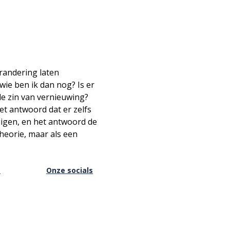
erandering laten 
ie ben ik dan nog? Is er 
 de zin van vernieuwing? 
et antwoord dat er zelfs 
igen, en het antwoord de 
heorie, maar als een 
s
Onze socials
Facebook
Instagram
Youtube