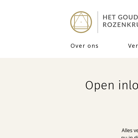
Over ons
Ve
Open inlo
Alles v
nu in 