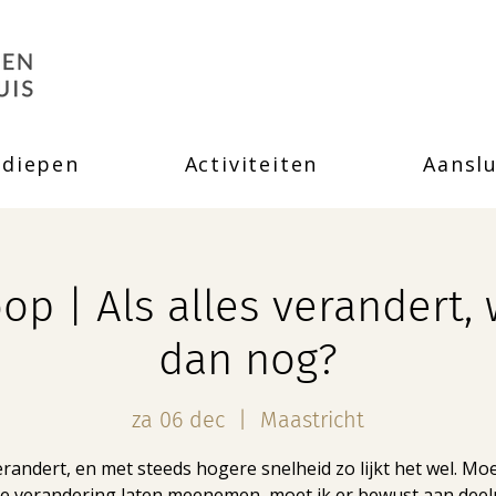
rdiepen
Activiteiten
Aanslu
op | Als alles verandert, 
dan nog?
za 06 dec
  |  
Maastricht
erandert, en met steeds hogere snelheid zo lijkt het wel. Mo
die verandering laten meenemen, moet ik er bewust aan dee