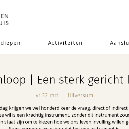
rdiepen
Activiteiten
Aanslu
loop | Een sterk gerich
vr 22 mrt
  |  
Hilversum
dag krijgen we wel honderd keer de vraag, direct of indirect:
nze wil is een krachtig instrument, zonder dit instrument zo
in staat zijn om te kiezen hoe we ons leven invulling willen 
Soms vergeten we echter dat het een instrument is.