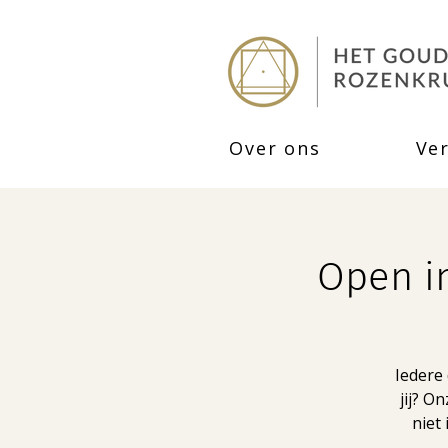
Over ons
Ve
Open in
Iedere 
jij? O
niet 