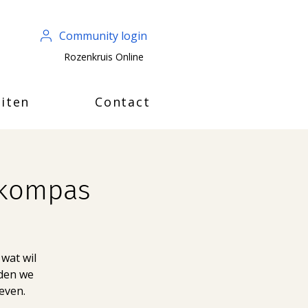
Community login
Rozenkruis Online
iten
Contact
t kompas
 wat wil
uden we
geven.