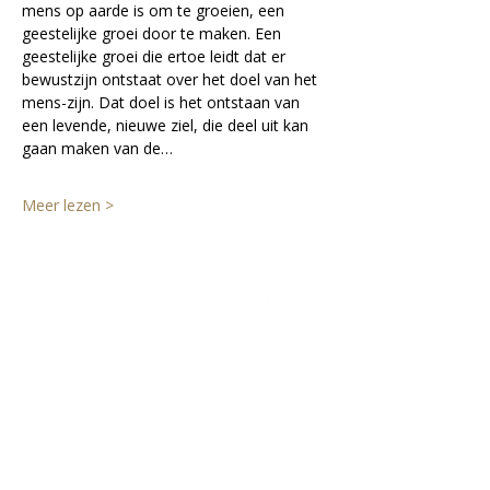
mens op aarde is om te groeien, een 
geestelijke groei door te maken. Een 
geestelijke groei die ertoe leidt dat er 
bewustzijn ontstaat over het doel van het 
mens-zijn. Dat doel is het ontstaan van 
een levende, nieuwe ziel, die deel uit kan 
gaan maken van de…
Meer lezen >
Lectorium Rosicrucianum
Bakenessergracht 11
2011 JS Haarlem
T
(023) 532 38 50
info@rozenkruis.nl