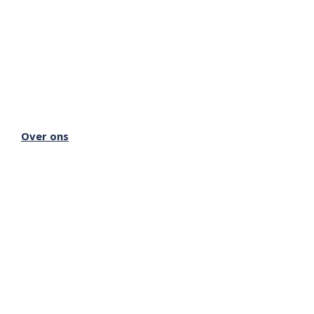
Lectorium Rosicrucianum
Bakenessergracht 11
2011 JS Haarlem
T
(023) 532 38 50
info@rozenkruis.nl
Over ons
Over het Rozenkruis
Onze locaties
Onze nieuwsbrief
Doneren
Meer Rozenkruis
Onze boekwinkel
Onze basisschool
Onze Stichting
Inloggen Rozenkruis Online