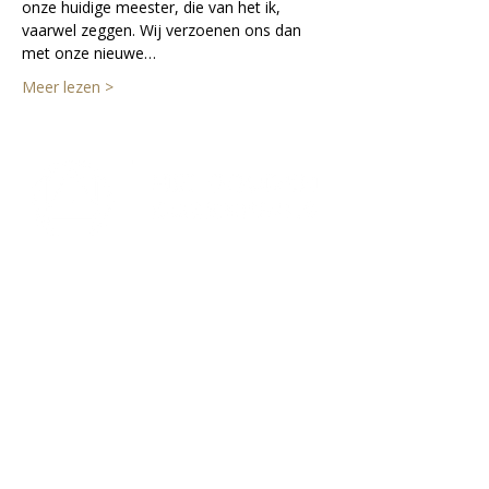
onze huidige meester, die van het ik, 
vaarwel zeggen. Wij verzoenen ons dan 
met onze nieuwe…
Meer lezen >
Lectorium Rosicrucianum
Bakenessergracht 11
2011 JS Haarlem
T
(023) 532 38 50
info@rozenkruis.nl
Over ons
Over het Rozenkruis
Onze locaties
Onze nieuwsbrief