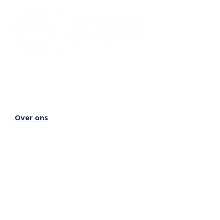
Lectorium Rosicrucianum
Bakenessergracht 11
2011 JS Haarlem
T
(023) 532 38 50
info@rozenkruis.nl
Over ons
Over het Rozenkruis
Onze locaties
Onze nieuwsbrief
Doneren
Meer Rozenkruis
Onze boekwinkel
Onze basisschool