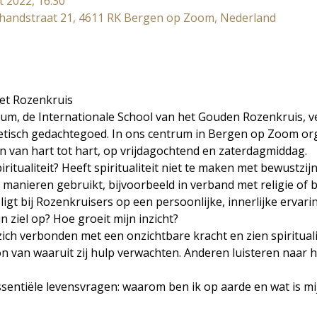
t 2022, 16:30
andstraat 21, 4611 RK Bergen op Zoom, Nederland
het Rozenkruis
um, de Internationale School van het Gouden Rozenkruis, 
tisch gedachtegoed. In ons centrum in Bergen op Zoom orga
van hart tot hart, op vrijdagochtend en zaterdagmiddag.
iritualiteit? Heeft spiritualiteit niet te maken met bewustzi
el manieren gebruikt, bijvoorbeeld in verband met religie of 
igt bij Rozenkruisers op een persoonlijke, innerlijke ervar
n ziel op? Hoe groeit mijn inzicht?
h verbonden met een onzichtbare kracht en zien spiritualite
van waaruit zij hulp verwachten. Anderen luisteren naar hu
ssentiële levensvragen: waarom ben ik op aarde en wat is mi