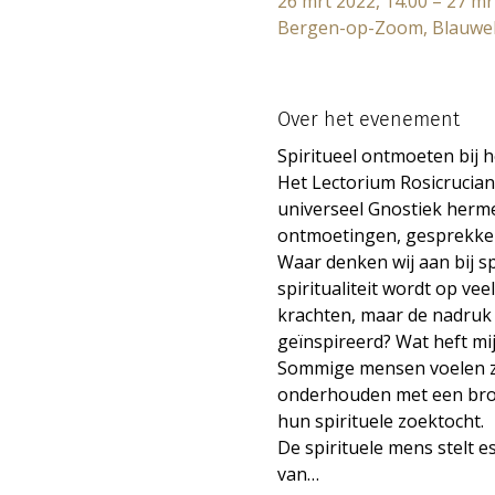
26 mrt 2022, 14:00 – 27 mr
Bergen-op-Zoom, Blauweh
Over het evenement
Spiritueel ontmoeten bij 
Het Lectorium Rosicrucian
universeel Gnostiek herme
ontmoetingen, gesprekken 
Waar denken wij aan bij sp
spiritualiteit wordt op ve
krachten, maar de nadruk l
geïnspireerd? Wat heft mij
Sommige mensen voelen zic
onderhouden met een bron 
hun spirituele zoektocht.
De spirituele mens stelt e
van…