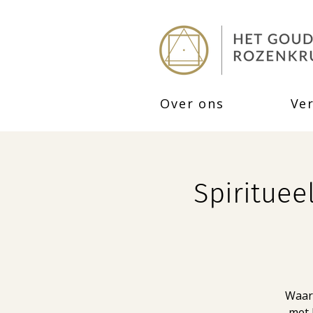
Over ons
Ve
Spirituee
Waar 
met 