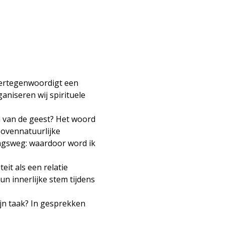
vertegenwoordigt een 
niseren wij spirituele 
jn van de geest? Het woord 
bovennatuurlijke 
ingsweg: waardoor word ik 
it als een relatie 
n innerlijke stem tijdens 
jn taak? In gesprekken 