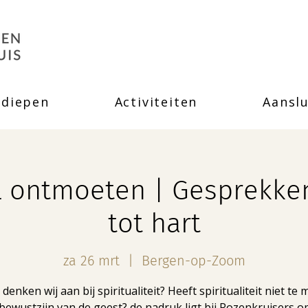
rdiepen
Activiteiten
Aanslu
l ontmoeten | Gesprekke
tot hart
za 26 mrt
  |  
Bergen-op-Zoom
denken wij aan bij spiritualiteit? Heeft spiritualiteit niet te
bewustzijn van de geest? de nadruk ligt bij Rozenkruisers o