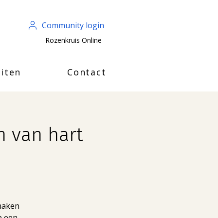
Community login
Rozenkruis Online
iten
Contact
n van hart
 maken
p een