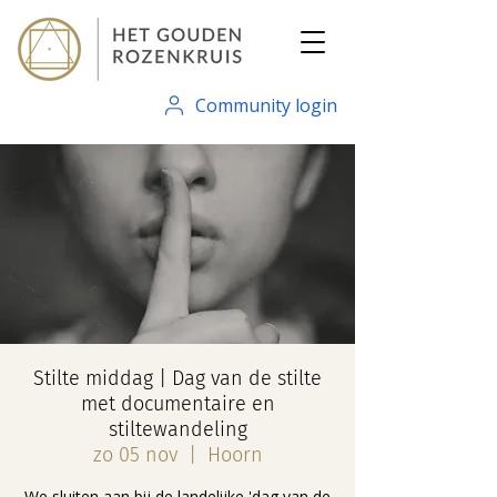
Community login
Stilte middag | Dag van de stilte
met documentaire en
stiltewandeling
zo 05 nov
  |  
Hoorn
We sluiten aan bij de landelijke 'dag van de