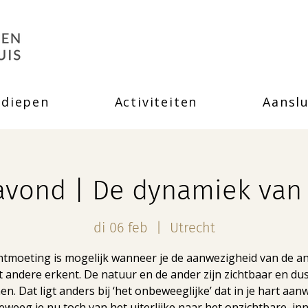
rdiepen
Activiteiten
Aanslu
vond | De dynamiek van d
di 06 feb
  |  
Utrecht
ntmoeting is mogelijk wanneer je de aanwezigheid van de an
t andere erkent. De natuur en de ander zijn zichtbaar en dus
n. Dat ligt anders bij ‘het onbeweeglijke’ dat in je hart aanw
weeg je nu toch van het uiterlijke naar het onzichtbare, inn