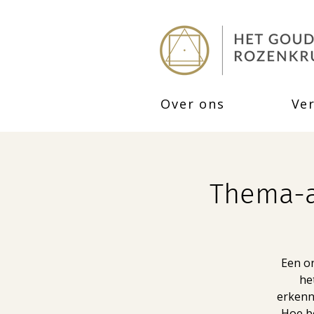
Over ons
Ve
Thema-a
Een o
he
erkenne
Hoe be