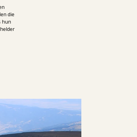
en
len die
s hun
 helder