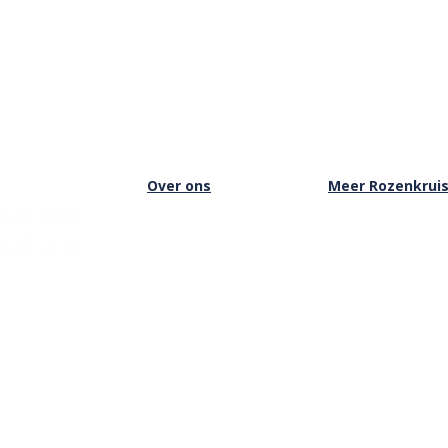
Over ons
Meer Rozenkrui
Over het Rozenkruis
Onze boekwinkel
Onze locaties
Onze basisschool
Onze nieuwsbrief
Onze Stichting
Doneren
Inloggen Rozenkru