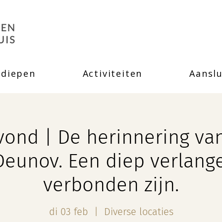
rdiepen
Activiteiten
Aanslu
ond | De herinnering van 
Deunov. Een diep verlang
verbonden zijn.
di 03 feb
  |  
Diverse locaties