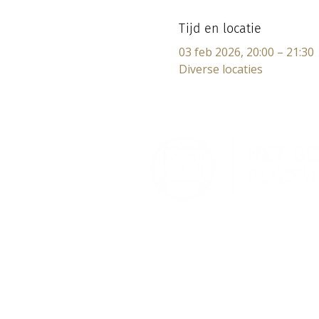
Tijd en locatie
03 feb 2026, 20:00 – 21:30
Diverse locaties
Lectorium Rosicrucianum
Bakenessergracht 11
2011 JS Haarlem
T (023) 532 38 50
info@rozenkruis.nl