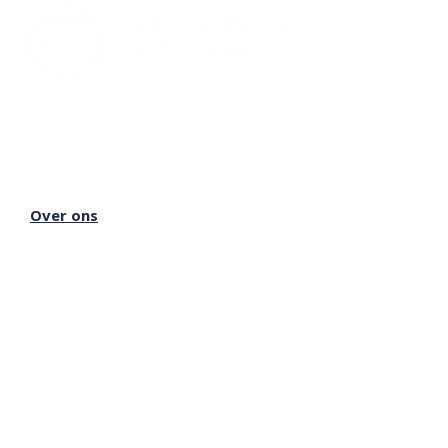
Lectorium Rosicrucianum
Bakenessergracht 11
2011 JS Haarlem
T
(023) 532 38 50
info@rozenkruis.nl
Over ons
Over het Rozenkruis
Onze locaties
Onze nieuwsbrief
Doneren
Meer Rozenkruis
Onze boekwinkel
Onze basisschool
Onze Stichting