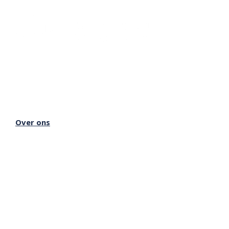
Lectorium Rosicrucianum
Bakenessergracht 11
2011 JS Haarlem
T
(023) 532 38 50
info@rozenkruis.nl
Over ons
Over het Rozenkruis
Onze locaties
Onze nieuwsbrief
Doneren
Meer Rozenkruis
Onze boekwinkel
Onze basisschool