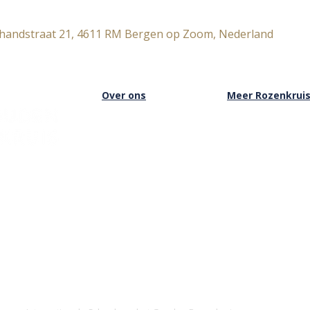
andstraat 21, 4611 RM Bergen op Zoom, Nederland
Over ons
Meer Rozenkrui
Over het Rozenkruis
Onze boekwinkel
Onze locaties
Onze basisschool
Onze nieuwsbrief
Onze Stichting
Doneren
Inloggen Rozenkru