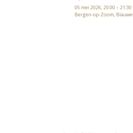
05 mei 2026, 20:00 – 21:30
Bergen-op-Zoom, Blauweh
Lectorium Rosicrucianum
Bakenessergracht 11
2011 JS Haarlem
T (023) 532 38 50
info@rozenkruis.nl