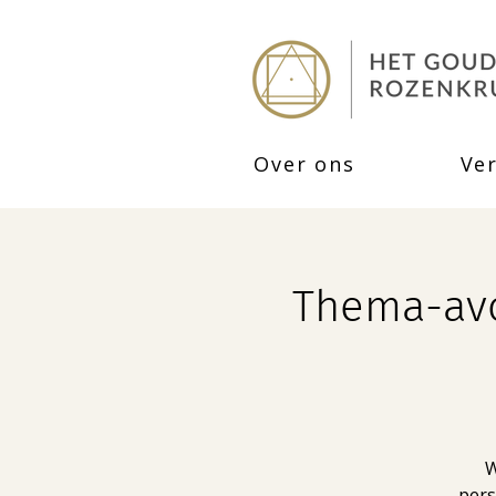
Over ons
Ve
Thema-avon
W
pers