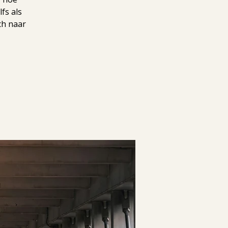
fs als
ch naar