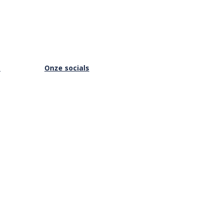
s
Onze socials
Facebook
Instagram
Youtube
is Online
Vimeo