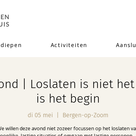
rdiepen
Activiteiten
Aanslu
d | Loslaten is niet het
is het begin
di 05 mei
  |  
Bergen-op-Zoom
e willen deze avond niet zozeer focussen op het loslaten v
oonlijke, lastige situaties of omgaan met lastige personen 