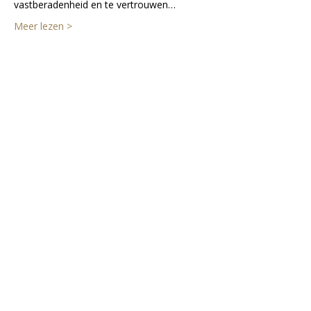
vastberadenheid en te vertrouwen…
Meer lezen >
Lectorium Rosicrucianum
Bakenessergracht 11
2011 JS Haarlem
T
(023) 532 38 50
info@rozenkruis.nl
Over ons
Over het Rozenkruis
Onze locaties
Onze nieuwsbrief
Doneren