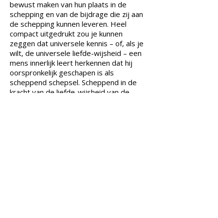
bewust maken van hun plaats in de
schepping en van de bijdrage die zij aan
de schepping kunnen leveren. Heel
compact uitgedrukt zou je kunnen
zeggen dat universele kennis – of, als je
wilt, de universele liefde-wijsheid – een
mens innerlijk leert herkennen dat hij
oorspronkelijk geschapen is als
scheppend schepsel. Scheppend in de
kracht van de liefde-wijsheid van de
gnosis.
In onze centra beschikken we over
ruimtes die we tempels noemen. Het
tempelveld, de atmosfeer van de
tempel, is bij uitstek geschikt om het
wezen van gnosis woordeloos te
ondergaan. In het tempelveld staan we
oog in oog met de essentie, de vitale
kracht van gnosis en kan een weerklank,
een resonantie, ervaren worden met de
diepste kern van ons wezen.​