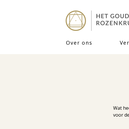
Over ons
Ve
Wat hee
voor d