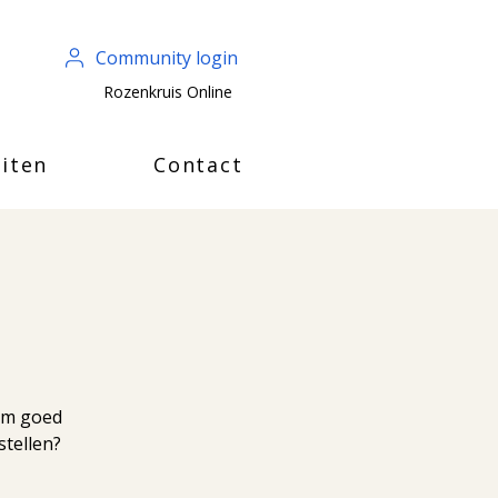
Community login
Rozenkruis Online
iten
Contact
e
rom goed
tellen?